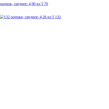
70
132