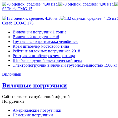
Sf Truck TMG 15
Cesab ECO/C 175
Вилочный погрузчик 1 тонна
Вилочный погрузчик спб
Грузовая электротележка челябинск
Кран штабелер мостового типа
Рейтинг вилочных погрузчиков 2018
Ричтрак и штабелер в чем разница
Штабелер ручной электрический цена
Электропогрузчик вилочный грузоподъемностью 1500 кг
Вилочный
Вилочные погрузчики
Сайт не является публичной офертой
Погрузчики
Американские погрузчики
Немецкие погрузчики