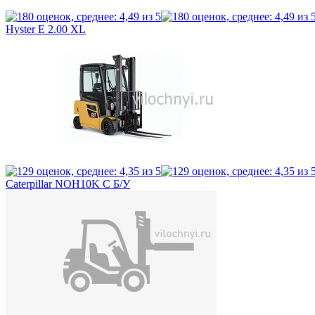
Hyster E 2.00 XL
Caterpillar NOH10K C Б/У