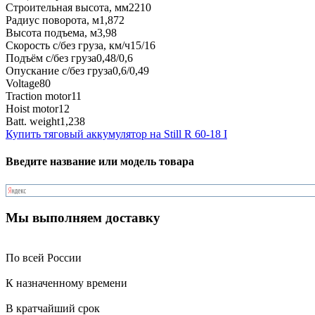
Строительная высота, мм
2210
Радиус поворота, м
1,872
Высота подъема, м
3,98
Скорость с/без груза, км/ч
15/16
Подъём с/без груза
0,48/0,6
Опускание с/без груза
0,6/0,49
Voltage
80
Traction motor
11
Hoist motor
12
Batt. weight
1,238
Купить тяговый аккумулятор на Still R 60-18 I
Введите название или модель товара
Мы выполняем доставку
По всей России
К назначенному времени
В кратчайший срок