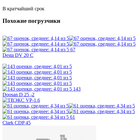
В кратчайший срок
Похожие погрузчики
67
Desta DV 20 C
143
Doosan D 25 -2
61
Clark CDP 45