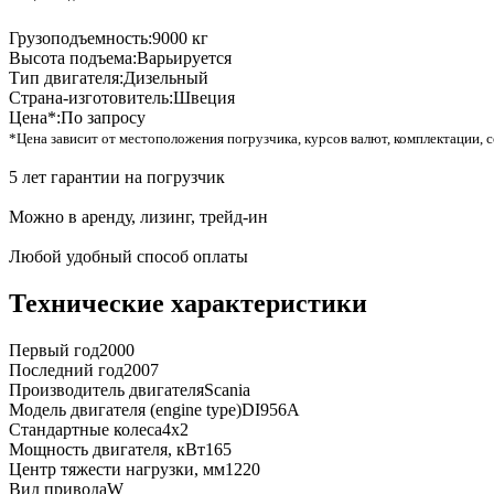
Грузоподъемность:
9000 кг
Высота подъема:
Варьируется
Тип двигателя:
Дизельный
Страна-изготовитель:
Швеция
Цена*:
По запросу
*Цена зависит от местоположения погрузчика, курсов валют, комплектации, с
5 лет гарантии на погрузчик
Можно в аренду, лизинг, трейд-ин
Любой удобный способ оплаты
Технические характеристики
Первый год
2000
Последний год
2007
Производитель двигателя
Scania
Модель двигателя (engine type)
DI956A
Стандартные колеса
4x2
Мощность двигателя, кВт
165
Центр тяжести нагрузки, мм
1220
Вид привода
W