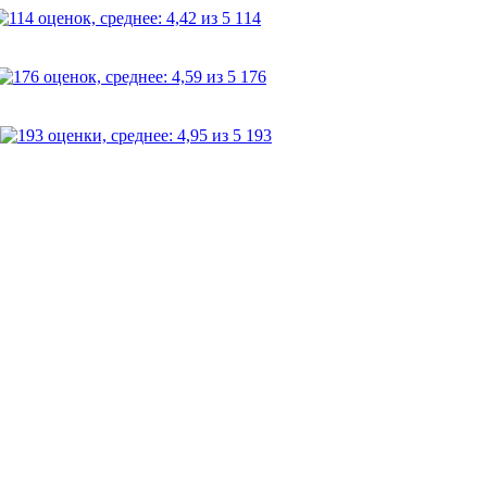
114
176
193