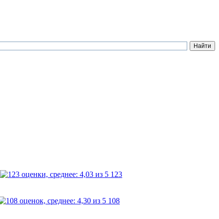
123
108