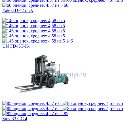
60
Yale GDP 25 LX
146
UN FD45T-JK
85
Smv 33 GC 4