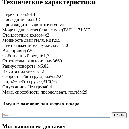
Технические характеристики
Первый год
2014
Последний год
2015
Производитель двигателя
Volvo
Модель двигателя (engine type)
TAD 1171 VE
Стандартные колеса
4x2
Мощность двигателя, кВт
265
Центр тяжести нагрузки, мм
1730
Вид привода
W
Собственный вес, т
61,7
Строительная высота, мм
3660
Радиус поворота, м
6,82
Высота подъема, м
12
Скорость с/без груза, км/ч
22/24
Подъём с/без груза
0,31/0,26
Опускание с/без груза
0,4
Макс. способность преодолевать подъём
29
Введите название или модель товара
Мы выполняем доставку