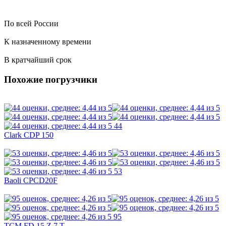
По всей России
К назначенному времени
В кратчайший срок
Похожие погрузчики
44
Clark CDP 150
53
Baoli CPCD20F
95
TCM FD 15 Z 7 T