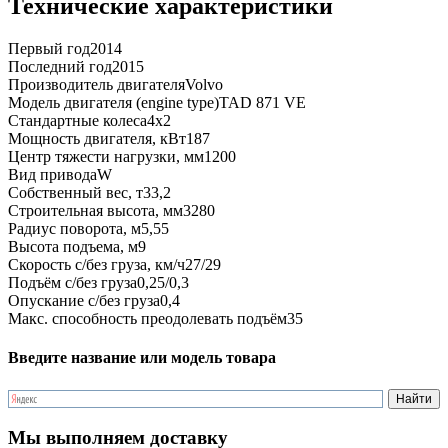
Технические характеристики
Первый год
2014
Последний год
2015
Производитель двигателя
Volvo
Модель двигателя (engine type)
TAD 871 VE
Стандартные колеса
4x2
Мощность двигателя, кВт
187
Центр тяжести нагрузки, мм
1200
Вид привода
W
Собственный вес, т
33,2
Строительная высота, мм
3280
Радиус поворота, м
5,55
Высота подъема, м
9
Скорость с/без груза, км/ч
27/29
Подъём с/без груза
0,25/0,3
Опускание с/без груза
0,4
Макс. способность преодолевать подъём
35
Введите название или модель товара
Мы выполняем доставку