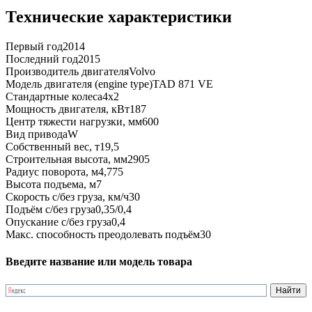
Технические характеристики
Первый год
2014
Последний год
2015
Производитель двигателя
Volvo
Модель двигателя (engine type)
TAD 871 VE
Стандартные колеса
4x2
Мощность двигателя, кВт
187
Центр тяжести нагрузки, мм
600
Вид привода
W
Собственный вес, т
19,5
Строительная высота, мм
2905
Радиус поворота, м
4,775
Высота подъема, м
7
Скорость с/без груза, км/ч
30
Подъём с/без груза
0,35/0,4
Опускание с/без груза
0,4
Макс. способность преодолевать подъём
30
Введите название или модель товара