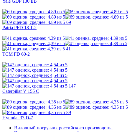
Yale GDP 130 EB
69
Patria PFD 18 T-2
41
TCM FD 60-2
147
Caterpillar V 155 C
89
Hyundai 33 D-7
Вилочный погрузчик российского производства