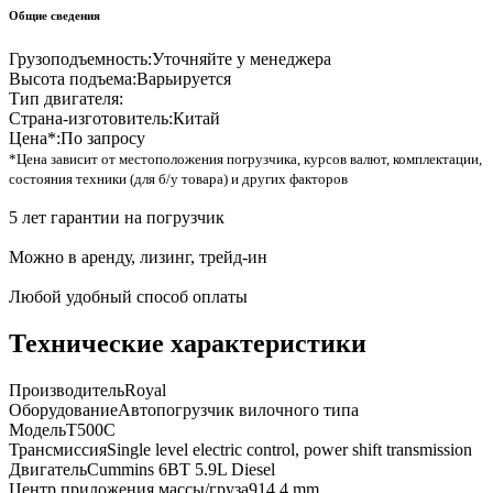
Общие сведения
Грузоподъемность:
Уточняйте у менеджера
Высота подъема:
Варьируется
Тип двигателя:
Страна-изготовитель:
Китай
Цена*:
По запросу
*Цена зависит от местоположения погрузчика, курсов валют, комплектации,
состояния техники (для б/у товара) и других факторов
5 лет гарантии на погрузчик
Можно в аренду, лизинг, трейд-ин
Любой удобный способ оплаты
Технические характеристики
Производитель
Royal
Оборудование
Автопогрузчик вилочного типа
Модель
T500C
Трансмиссия
Single level electric control, power shift transmission
Двигатель
Cummins 6BT 5.9L Diesel
Центр приложения массы/груза
914.4 mm