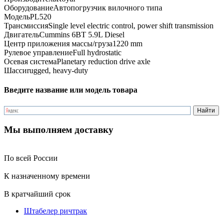
Оборудование
Автопогрузчик вилочного типа
Модель
PL520
Трансмиссия
Single level electric control, power shift transmission
Двигатель
Cummins 6BT 5.9L Diesel
Центр приложения массы/груза
1220 mm
Рулевое управление
Full hydrostatic
Осевая система
Planetary reduction drive axle
Шасси
rugged, heavy-duty
Введите название или модель товара
Мы выполняем доставку
По всей России
К назначенному времени
В кратчайший срок
Штабелер ричтрак