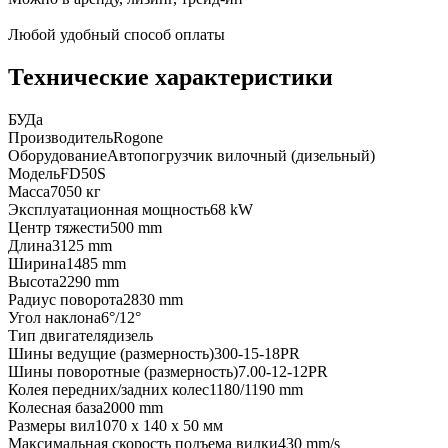
Любой удобный способ оплаты
Технические характеристики
БУ
Да
Производитель
Rogone
Оборудование
Автопогрузчик вилочный (дизельный)
Модель
FD50S
Масса
7050 кг
Эксплуатационная мощность
68 kW
Центр тяжести
500 mm
Длина
3125 mm
Ширина
1485 mm
Высота
2290 mm
Радиус поворота
2830 mm
Угол наклона
6°/12°
Тип двигателя
дизель
Шины ведущие (размерность)
300-15-18PR
Шины поворотные (размерность)
7.00-12-12PR
Колея передних/задних колес
1180/1190 mm
Колесная база
2000 mm
Размеры вил
1070 x 140 x 50 мм
Максимальная скорость подъема вилки
430 mm/s