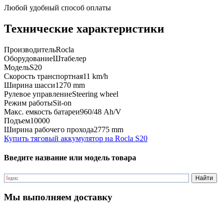
Любой удобный способ оплаты
Технические характеристики
Производитель
Rocla
Оборудование
Штабелер
Модель
S20
Скорость транспортная
11 km/h
Ширина шасси
1270 mm
Рулевое управление
Steering wheel
Режим работы
Sit-on
Макс. емкость батареи
960/48 Ah/V
Подъем
10000
Ширина рабочего прохода
2775 mm
Купить тяговый аккумулятор на Rocla S20
Введите название или модель товара
Мы выполняем доставку