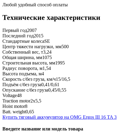
Любой удобный способ оплаты
Технические характеристики
Первый год
2007
Последний год
2015
Стандартные колеса
SE
Центр тяжести нагрузки, мм
500
Собственный вес, т
3,24
Общая ширина, мм
1075
Строительная высота, мм
1995
Радиус поворота, м
1,54
Высота подъема, м
4
Скорость с/без груза, км/ч
15/16,5
Подъём с/без груза
0,41/0,61
Опускание с/без груза
0,45/0,55
Voltage
48
Traction motor
2x5,5
Hoist motor
8
Batt. weight
0,65
Купить тяговый аккумулятор на OMG Ergos III 16 TA 3
Введите название или модель товара