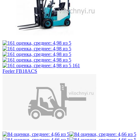
161
Feeler FB18ACS