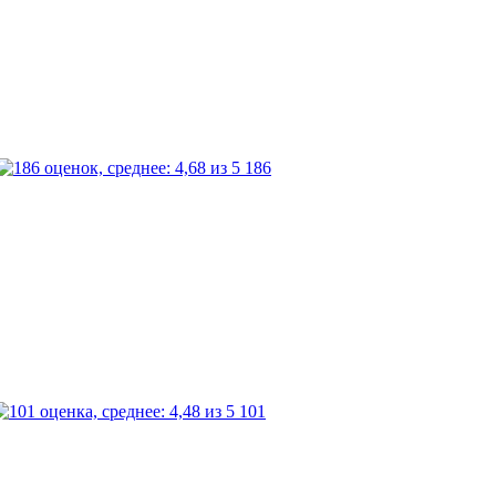
186
101