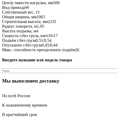
Центр тяжести нагрузки, мм
500
Вид привода
W
Собственный вес, т
3
Общая ширина, мм
1065
Строительная высота, мм
2235
Радиус поворота, м
1,95
Высота подъема, м
4
Скорость с/без груза, км/ч
16/17
Подъём с/без груза
0,51/0,54
Опускание с/без груза
0,45/0,44
Макс. способность преодолевать подъём
26
Введите название или модель товара
Мы выполняем доставку
По всей России
К назначенному времени
В кратчайший срок