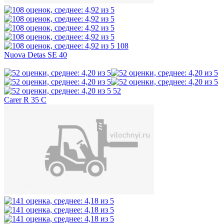
108
Nuova Detas SE 40
52
Carer R 35 C