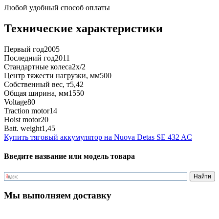
Любой удобный способ оплаты
Технические характеристики
Первый год
2005
Последний год
2011
Стандартные колеса
2x/2
Центр тяжести нагрузки, мм
500
Собственный вес, т
5,42
Общая ширина, мм
1550
Voltage
80
Traction motor
14
Hoist motor
20
Batt. weight
1,45
Купить тяговый аккумулятор на Nuova Detas SE 432 AC
Введите название или модель товара
Мы выполняем доставку