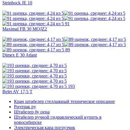
Steinbock JE 10
91
Maximal FB 30 MQJZ2
89
Dimex E 30 Atlant
193
Belet AV 17,5 T
Кран штабелер стеллажный техническое описание
Ричтрак ру
Штабелер бу цена
Штабелер ручной гидравлический купить в
новосибирске
Электрическая кара погрузчик