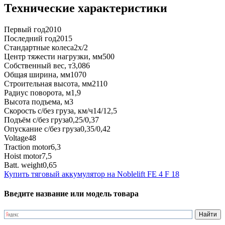
Технические характеристики
Первый год
2010
Последний год
2015
Стандартные колеса
2x/2
Центр тяжести нагрузки, мм
500
Собственный вес, т
3,086
Общая ширина, мм
1070
Строительная высота, мм
2110
Радиус поворота, м
1,9
Высота подъема, м
3
Скорость с/без груза, км/ч
14/12,5
Подъём с/без груза
0,25/0,37
Опускание с/без груза
0,35/0,42
Voltage
48
Traction motor
6,3
Hoist motor
7,5
Batt. weight
0,65
Купить тяговый аккумулятор на Noblelift FE 4 F 18
Введите название или модель товара