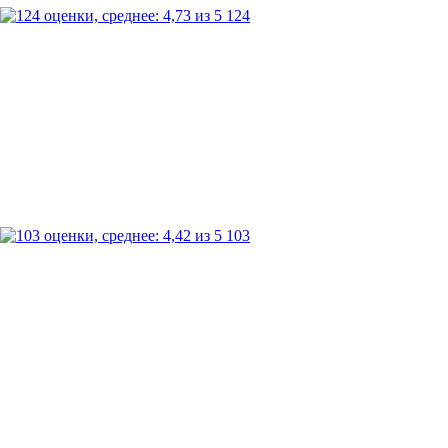
124
103