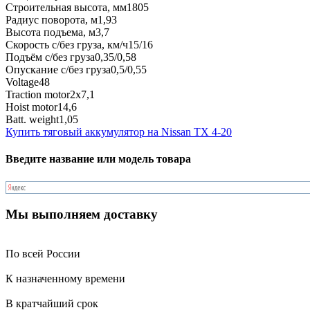
Строительная высота, мм
1805
Радиус поворота, м
1,93
Высота подъема, м
3,7
Скорость с/без груза, км/ч
15/16
Подъём с/без груза
0,35/0,58
Опускание с/без груза
0,5/0,55
Voltage
48
Traction motor
2x7,1
Hoist motor
14,6
Batt. weight
1,05
Купить тяговый аккумулятор на Nissan TX 4-20
Введите название или модель товара
Мы выполняем доставку
По всей России
К назначенному времени
В кратчайший срок