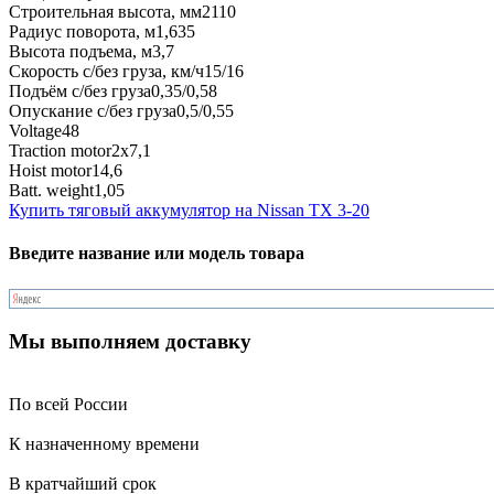
Строительная высота, мм
2110
Радиус поворота, м
1,635
Высота подъема, м
3,7
Скорость с/без груза, км/ч
15/16
Подъём с/без груза
0,35/0,58
Опускание с/без груза
0,5/0,55
Voltage
48
Traction motor
2x7,1
Hoist motor
14,6
Batt. weight
1,05
Купить тяговый аккумулятор на Nissan TX 3-20
Введите название или модель товара
Мы выполняем доставку
По всей России
К назначенному времени
В кратчайший срок