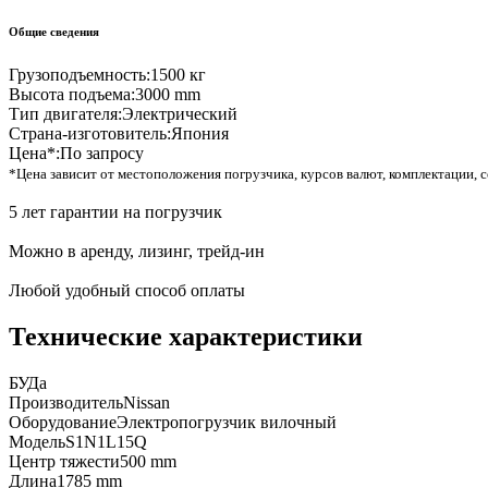
Общие сведения
Грузоподъемность:
1500 кг
Высота подъема:
3000 mm
Тип двигателя:
Электрический
Страна-изготовитель:
Япония
Цена*:
По запросу
*Цена зависит от местоположения погрузчика, курсов валют, комплектации, с
5 лет гарантии на погрузчик
Можно в аренду, лизинг, трейд-ин
Любой удобный способ оплаты
Технические характеристики
БУ
Да
Производитель
Nissan
Оборудование
Электропогрузчик вилочный
Модель
S1N1L15Q
Центр тяжести
500 mm
Длина
1785 mm