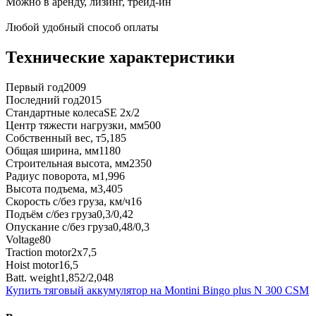
Можно в аренду, лизинг, трейд-ин
Любой удобный способ оплаты
Технические характеристики
Первый год
2009
Последний год
2015
Стандартные колеса
SE 2x/2
Центр тяжести нагрузки, мм
500
Собственный вес, т
5,185
Общая ширина, мм
1180
Строительная высота, мм
2350
Радиус поворота, м
1,996
Высота подъема, м
3,405
Скорость с/без груза, км/ч
16
Подъём с/без груза
0,3/0,42
Опускание с/без груза
0,48/0,3
Voltage
80
Traction motor
2x7,5
Hoist motor
16,5
Batt. weight
1,852/2,048
Купить тяговый аккумулятор на Montini Bingo plus N 300 CSM