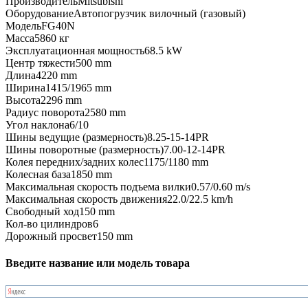
Производитель
Mitsubishi
Оборудование
Автопогрузчик вилочный (газовый)
Модель
FG40N
Масса
5860 кг
Эксплуатационная мощность
68.5 kW
Центр тяжести
500 mm
Длина
4220 mm
Ширина
1415/1965 mm
Высота
2296 mm
Радиус поворота
2580 mm
Угол наклона
6/10
Шины ведущие (размерность)
8.25-15-14PR
Шины поворотные (размерность)
7.00-12-14PR
Колея передних/задних колес
1175/1180 mm
Колесная база
1850 mm
Максимальная скорость подъема вилки
0.57/0.60 m/s
Максимальная скорость движения
22.0/22.5 km/h
Свободный ход
150 mm
Кол-во цилиндров
6
Дорожный просвет
150 mm
Введите название или модель товара