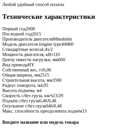
Любой удобный способ оплаты
Технические характеристики
Первый год
2008
Последний год
2015
Производитель двигателя
Mitsubishi
Модель двигателя (engine type)
6M60
Стандартные колеса
L4x/2
Мощность двигателя, кВт
110
Центр тяжести нагрузки, мм
600
Вид привода
HY
Собственный вес, т
16,06
Общая ширина, мм
2515
Строительная высота, мм
3590
Радиус поворота, м
4,05
Высота подъема, м
4
Скорость с/без груза, км/ч
23/29
Подъём с/без груза
0,46/0,48
Опускание с/без груза
046/0,48
Макс. способность преодолевать подъём
33
Введите название или модель товара