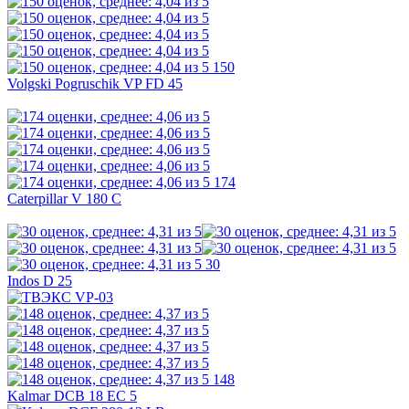
150
Volgski Pogruschik VP FD 45
174
Caterpillar V 180 C
30
Indos D 25
148
Kalmar DCB 18 EC 5