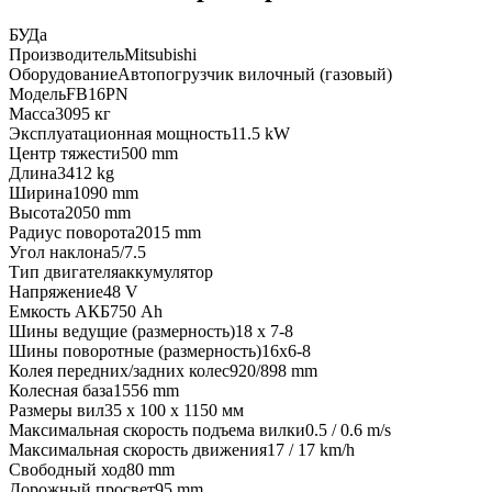
БУ
Да
Производитель
Mitsubishi
Оборудование
Автопогрузчик вилочный (газовый)
Модель
FB16PN
Масса
3095 кг
Эксплуатационная мощность
11.5 kW
Центр тяжести
500 mm
Длина
3412 kg
Ширина
1090 mm
Высота
2050 mm
Радиус поворота
2015 mm
Угол наклона
5/7.5
Тип двигателя
аккумулятор
Напряжение
48 V
Емкость АКБ
750 Ah
Шины ведущие (размерность)
18 x 7-8
Шины поворотные (размерность)
16x6-8
Колея передних/задних колес
920/898 mm
Колесная база
1556 mm
Размеры вил
35 x 100 x 1150 мм
Максимальная скорость подъема вилки
0.5 / 0.6 m/s
Максимальная скорость движения
17 / 17 km/h
Свободный ход
80 mm
Дорожный просвет
95 mm