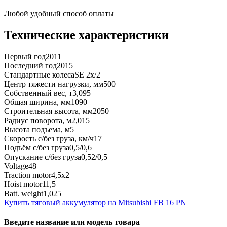
Любой удобный способ оплаты
Технические характеристики
Первый год
2011
Последний год
2015
Стандартные колеса
SE 2x/2
Центр тяжести нагрузки, мм
500
Собственный вес, т
3,095
Общая ширина, мм
1090
Строительная высота, мм
2050
Радиус поворота, м
2,015
Высота подъема, м
5
Скорость с/без груза, км/ч
17
Подъём с/без груза
0,5/0,6
Опускание с/без груза
0,52/0,5
Voltage
48
Traction motor
4,5x2
Hoist motor
11,5
Batt. weight
1,025
Купить тяговый аккумулятор на Mitsubishi FB 16 PN
Введите название или модель товара