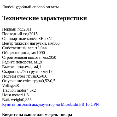
Любой удобный способ оплаты
Технические характеристики
Первый год
2011
Последний год
2015
Стандартные колеса
SE 2x/2
Центр тяжести нагрузки, мм
500
Собственный вес, т
3,044
Общая ширина, мм
1090
Строительная высота, мм
2050
Радиус поворота, м
1,9
Высота подъема, м
4,1
Скорость с/без груза, км/ч
17
Подъём с/без груза
0,5/0,6
Опускание с/без груза
0,52/0,5
Voltage
48
Traction motor
4,5x2
Hoist motor
11,5
Batt. weight
0,855
Купить тяговый аккумулятор на Mitsubishi FB 16 CPN
Введите название или модель товара