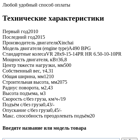
Любой удобный способ оплаты
Технические характеристики
Первый год
2010
Последний год
2015
Производитель двигателя
Xinchai
Модель двигателя (engine type)
A490 BPG
Стандартные колеса
VR 28x9-15-14PR HR 6.50-10-10PR
Мощность двигателя, кВт
36,8
Центр тяжести нагрузки, мм
500
Собственный вес, т
4,31
Общая ширина, мм
1210
Строительная высота, мм
2075
Радиус поворота, м
2,43
Высота подъема, м
3
Скорость с/без груза, км/ч
-/19
Подъём с/без груза
0,43/-
Опускание с/без груза
0,45/-
Макс. способность преодолевать подъём
20
Введите название или модель товара