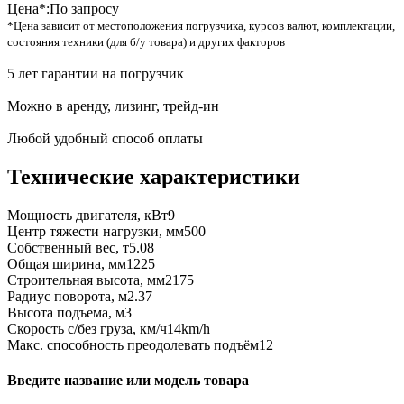
Цена*:
По запросу
*Цена зависит от местоположения погрузчика, курсов валют, комплектации,
состояния техники (для б/у товара) и других факторов
5 лет гарантии на погрузчик
Можно в аренду, лизинг, трейд-ин
Любой удобный способ оплаты
Технические характеристики
Мощность двигателя, кВт
9
Центр тяжести нагрузки, мм
500
Собственный вес, т
5.08
Общая ширина, мм
1225
Строительная высота, мм
2175
Радиус поворота, м
2.37
Высота подъема, м
3
Скорость с/без груза, км/ч
14km/h
Макс. способность преодолевать подъём
12
Введите название или модель товара