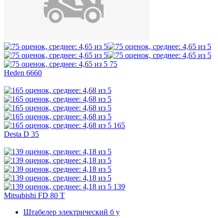
75
Heden 6660
165
Desta D 35
139
Mitsubishi FD 80 T
Штабелер электрический б у