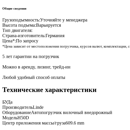
Общие сведения
Грузоподъемность:
Уточняйте у менеджера
Высота подъема:
Варьируется
Тип двигателя:
Страна-изготовитель:
Германия
Цена*:
По запросу
*Цена зависит от местоположения погрузчика, курсов валют, комплектации, с
5 лет гарантии на погрузчик
Можно в аренду, лизинг, трейд-ин
Любой удобный способ оплаты
Технические характеристики
БУ
Да
Производитель
Linde
Оборудование
Автопогрузчик вилочный внедорожный
Модель
H50D
Центр приложения массы/груза
609.6 mm