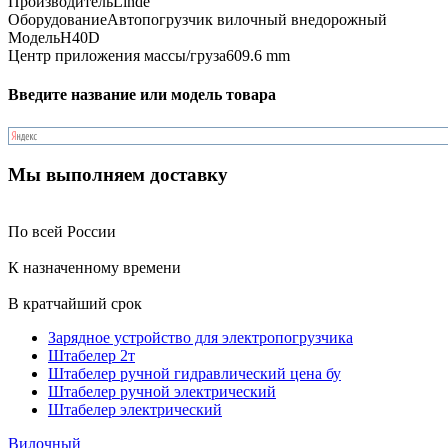
Производитель
Linde
Оборудование
Автопогрузчик вилочный внедорожный
Модель
H40D
Центр приложения массы/груза
609.6 mm
Введите название или модель товара
Мы выполняем доставку
По всей России
К назначенному времени
В кратчайший срок
Зарядное устройство для электропогрузчика
Штабелер 2т
Штабелер ручной гидравлический цена бу
Штабелер ручной электрический
Штабелер электрический
Вилочный