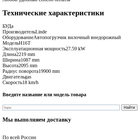
Технические характеристики
БУ
Да
Производитель
Linde
Оборудование
Автопогрузчик вилочный внедорожный
Модель
H16T
Эксплуатационная мощность
27.59 kW
Длина
2219 mm
Ширина
1087 mm
Высота
2095 mm
Радиус поворота
19900 mm
Двигатель
gas
Скорость
18 km/h
Введите название или модель товара
Мы выполняем доставку
По всей России