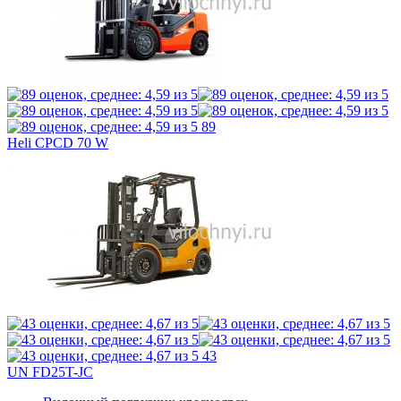
89
Heli CPCD 70 W
43
UN FD25T-JC