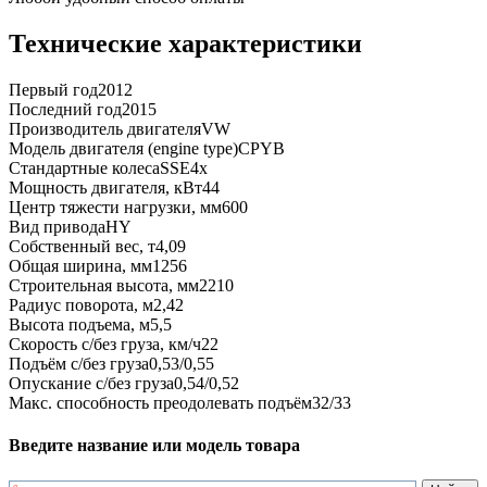
Технические характеристики
Первый год
2012
Последний год
2015
Производитель двигателя
VW
Модель двигателя (engine type)
CPYB
Стандартные колеса
SSE4x
Мощность двигателя, кВт
44
Центр тяжести нагрузки, мм
600
Вид привода
HY
Собственный вес, т
4,09
Общая ширина, мм
1256
Строительная высота, мм
2210
Радиус поворота, м
2,42
Высота подъема, м
5,5
Скорость с/без груза, км/ч
22
Подъём с/без груза
0,53/0,55
Опускание с/без груза
0,54/0,52
Макс. способность преодолевать подъём
32/33
Введите название или модель товара