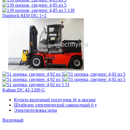
139
Dantruck 8450 DG 1+2
51
Kalmar DC 42-1200 G
Купить вилочный погрузчик бу в москве
Штабелер электрический самоходный б у
Электротележка цена
Вилочный