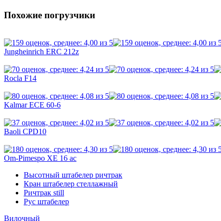
Похожие погрузчики
Jungheinrich ERC 212z
Rocla F14
Kalmar ECE 60-6
Baoli CPD10
Om-Pimespo XE 16 ac
Высотный штабелер ричтрак
Кран штабелер стеллажный
Ричтрак still
Рус штабелер
Вилочный