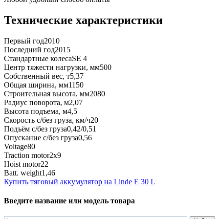
Технические характеристики
Первый год
2010
Последний год
2015
Стандартные колеса
SE 4
Центр тяжести нагрузки, мм
500
Собственный вес, т
5,37
Общая ширина, мм
1150
Строительная высота, мм
2080
Радиус поворота, м
2,07
Высота подъема, м
4,5
Скорость с/без груза, км/ч
20
Подъём с/без груза
0,42/0,51
Опускание с/без груза
0,56
Voltage
80
Traction motor
2x9
Hoist motor
22
Batt. weight
1,46
Купить тяговый аккумулятор на Linde E 30 L
Введите название или модель товара