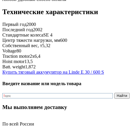
Технические характеристики
Первый год
2000
Последний год
2002
Стандартные колеса
SE 4
Центр тяжести нагрузки, мм
600
Собственный вес, т
5,32
Voltage
80
Traction motor
2x6,4
Hoist motor
13,5
Batt. weight
1,872
Купить тяговый аккумулятор на Linde E 30 / 600 S
Введите название или модель товара
Мы выполняем доставку
По всей России