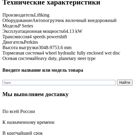
Технические характеристики
Производитель
Liftking
Оборудование
Автопогрузчик вилочный внедорожный
Модель
P Series
Эксплуатационная мощность
64.13 kW
Трансмиссия
4 speeds powershift
Двигатель
Perkins
Высота выгрузки
3048-9753.6 mm
Тормозная система
4 wheel hydraulic fully enclosed wet disc
Осевая система
Heavy duty, planetary steer type
Введите название или модель товара
Мы выполняем доставку
По всей России
К назначенному времени
В кратчайший срок