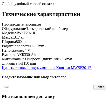
Любой удобный способ оплаты
Технические характеристики
Производитель
Komatsu
Оборудование
Электрический штабелер
Модель
MWSF20-1R
Масса
1317 кг
Ширина
860 mm
Радиус поворота
1633 mm
Напряжение
24 V
Емкость АКБ
330 Ah
Максимальная скорость движения
6,5 km/h
Длинна вил
1150 mm
Купить тяговый аккумулятор на Komatsu MWSF20-1R
Введите название или модель товара
Мы выполняем доставку