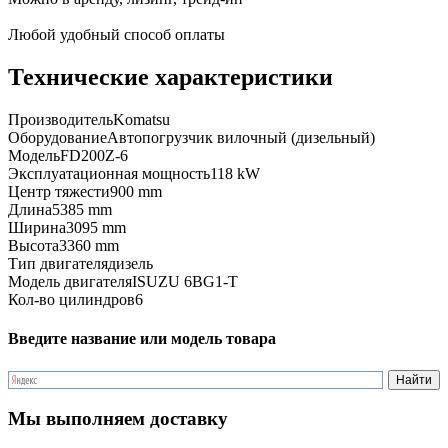
Любой удобный способ оплаты
Технические характеристики
Производитель
Komatsu
Оборудование
Автопогрузчик вилочный (дизельный)
Модель
FD200Z-6
Эксплуатационная мощность
118 kW
Центр тяжести
900 mm
Длина
5385 mm
Ширина
3095 mm
Высота
3360 mm
Тип двигателя
дизель
Модель двигателя
ISUZU 6BG1-T
Кол-во цилиндров
6
Введите название или модель товара
Мы выполняем доставку