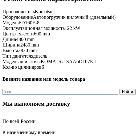
Производитель
Komatsu
Оборудование
Автопогрузчик вилочный (дизельный)
Модель
FD160E-8
Эксплуатационная мощность
122 kW
Центр тяжести
600 mm
Длина
4800 mm
Ширина
2480 mm
Высота
2830 mm
Тип двигателя
дизель
Модель двигателя
KOMATSU SAA6D107E-1
Кол-во цилиндров
6
Введите название или модель товара
Мы выполняем доставку
По всей России
К назначенному времени