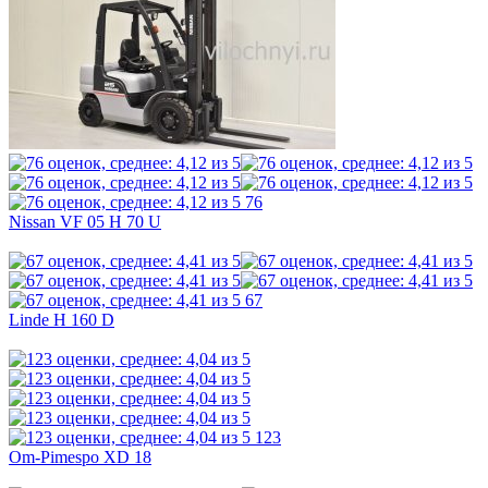
76
Nissan VF 05 H 70 U
67
Linde H 160 D
123
Om-Pimespo XD 18