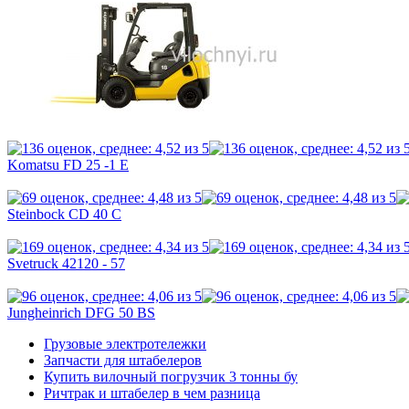
Komatsu FD 25 -1 E
Steinbock CD 40 C
Svetruck 42120 - 57
Jungheinrich DFG 50 BS
Грузовые электротележки
Запчасти для штабелеров
Купить вилочный погрузчик 3 тонны бу
Ричтрак и штабелер в чем разница