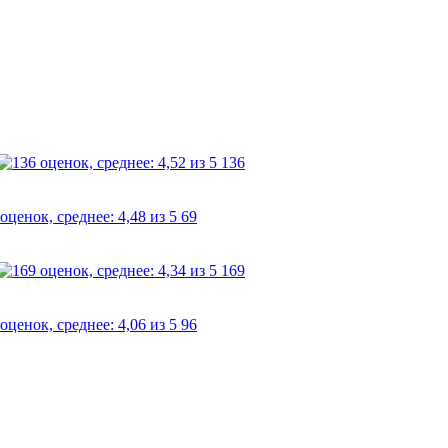
136
69
169
96