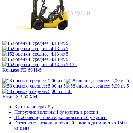
152
Komatsu FD 60 H-6
58
Hyster S 3.50 XM
Купить ричтрак б у
Погрузчик вилочный бу купить в россии
Штабелер ручной гидравлический б у купить
Электропогрузчик вилочный грузоподъемностью 1500
кг цена