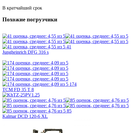
В кратчайший срок
Похожие погрузчики
41
Jungheinrich DFG 316 s
174
TCM FD 35 T 8
85
Kalmar DCD 120-6 XL