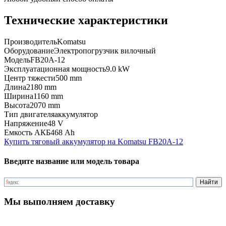
Технические характеристики
Производитель
Komatsu
Оборудование
Электропогрузчик вилочный
Модель
FB20A-12
Эксплуатационная мощность
9.0 kW
Центр тяжести
500 mm
Длина
2180 mm
Ширина
1160 mm
Высота
2070 mm
Тип двигателя
аккумулятор
Напряжение
48 V
Емкость АКБ
468 Ah
Купить тяговый аккумулятор на Komatsu FB20A-12
Введите название или модель товара
Мы выполняем доставку