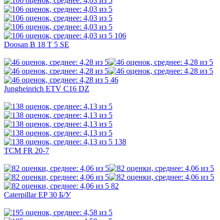
106
Doosan B 18 T 5 SE
46
Jungheinrich ETV C16 DZ
138
TCM FR 20-7
82
Caterpillar EP 30 Б/У