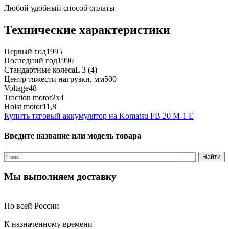
Любой удобный способ оплаты
Технические характеристики
Первый год
1995
Последний год
1996
Стандартные колеса
L 3 (4)
Центр тяжести нагрузки, мм
500
Voltage
48
Traction motor
2x4
Hoist motor
11,8
Купить тяговый аккумулятор на Komatsu FB 20 M-1 E
Введите название или модель товара
Мы выполняем доставку
По всей России
К назначенному времени