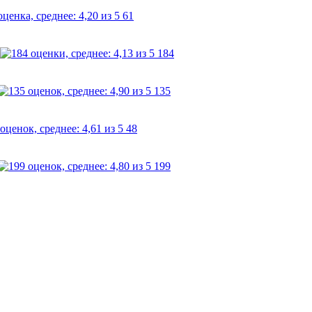
61
184
135
48
199