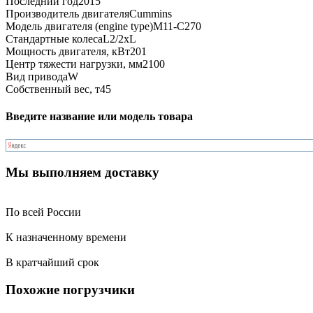
Последний год
2015
Производитель двигателя
Cummins
Модель двигателя (engine type)
M11-C270
Стандартные колеса
L2/2xL
Мощность двигателя, кВт
201
Центр тяжести нагрузки, мм
2100
Вид привода
W
Собственный вес, т
45
Введите название или модель товара
Мы выполняем доставку
По всей России
К назначенному времени
В кратчайший срок
Похожие погрузчики