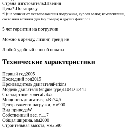
Страна-изготовитель:
Швеция
Цена*:
По запросу
*Цена зависит от местоположения погрузчика, курсов валют, комплектации,
состояния техники (для б/у товара) и других факторов
5 лет гарантии на погрузчик
Можно в аренду, лизинг, трейд-ин
Любой удобный способ оплаты
Технические характеристики
Первый год
2005
Последний год
2015
Производитель двигателя
Perkins
Модель двигателя (engine type)
1104D-E44T
Стандартные колеса
L 4x2
Мощность двигателя, кВт
74,5
Центр тяжести нагрузки, мм
900
Вид привода
W
Собственный вес, т
11,7
Общая ширина, мм
2000
Строительная высота, мм
2590