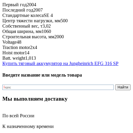
Первый год
2004
Последний год
2007
Стандартные колеса
SE 4
Центр тяжести нагрузки, мм
500
Собственный вес, т
3,02
Общая ширина, мм
1060
Строительная высота, мм
2000
Voltage
48
Traction motor
2x4
Hoist motor
14
Batt. weight
1,013
Купить тяговый аккумулятор на Jungheinrich EFG 316 SP
Введите название или модель товара
Мы выполняем доставку
По всей России
К назначенному времени