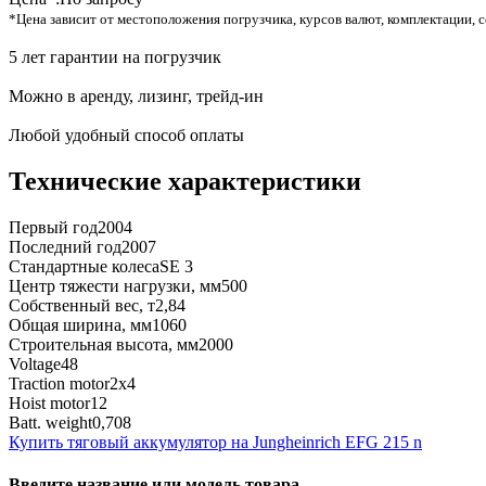
*Цена зависит от местоположения погрузчика, курсов валют, комплектации, с
5 лет гарантии на погрузчик
Можно в аренду, лизинг, трейд-ин
Любой удобный способ оплаты
Технические характеристики
Первый год
2004
Последний год
2007
Стандартные колеса
SE 3
Центр тяжести нагрузки, мм
500
Собственный вес, т
2,84
Общая ширина, мм
1060
Строительная высота, мм
2000
Voltage
48
Traction motor
2x4
Hoist motor
12
Batt. weight
0,708
Купить тяговый аккумулятор на Jungheinrich EFG 215 n
Введите название или модель товара