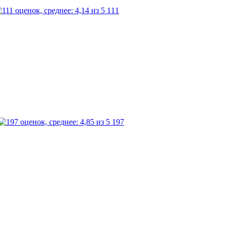
111
197