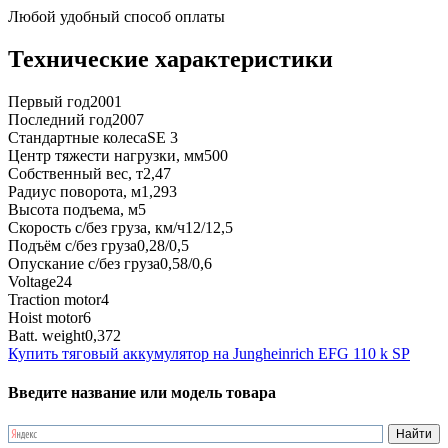
Любой удобный способ оплаты
Технические характеристики
Первый год
2001
Последний год
2007
Стандартные колеса
SE 3
Центр тяжести нагрузки, мм
500
Собственный вес, т
2,47
Радиус поворота, м
1,293
Высота подъема, м
5
Скорость с/без груза, км/ч
12/12,5
Подъём с/без груза
0,28/0,5
Опускание с/без груза
0,58/0,6
Voltage
24
Traction motor
4
Hoist motor
6
Batt. weight
0,372
Купить тяговый аккумулятор на Jungheinrich EFG 110 k SP
Введите название или модель товара