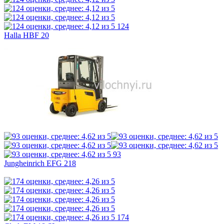
124
Halla HBF 20
93
Jungheinrich EFG 218
174