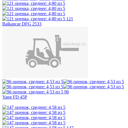
121
Balkancar DFG 2533
96
Yang FD 45P
147