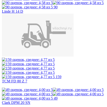
90
Linde H 14 D
159
TCM FD 80 Z 7
49
Clark DPM 20 SN